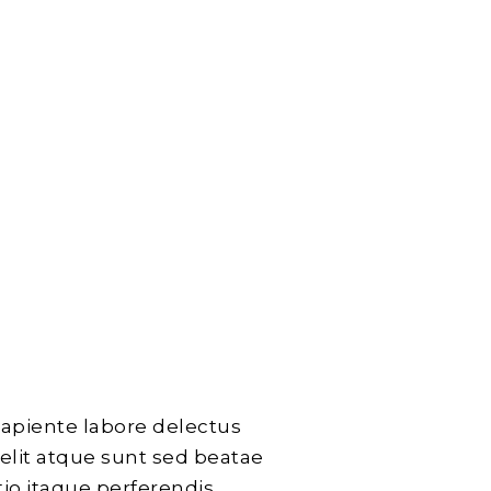
sapiente labore delectus
velit atque sunt sed beatae
io itaque perferendis,