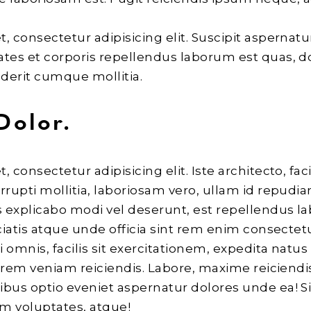
, consectetur adipisicing elit. Suscipit aspernat
ates et corporis repellendus laborum est quas, 
derit cumque mollitia.
Dolor.
consectetur adipisicing elit. Iste architecto, faci
rrupti mollitia, laboriosam vero, ullam id repudia
 explicabo modi vel deserunt, est repellendus la
iciatis atque unde officia sint rem enim consecte
i omnis, facilis sit exercitationem, expedita natus
lorem veniam reiciendis. Labore, maxime reiciendi
ibus optio eveniet aspernatur dolores unde ea! 
m voluptates, atque!