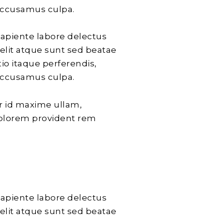
accusamus culpa.
sapiente labore delectus
velit atque sunt sed beatae
io itaque perferendis,
accusamus culpa.
ur id maxime ullam,
dolorem provident rem
sapiente labore delectus
velit atque sunt sed beatae