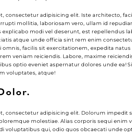
consectetur adipisicing elit. Iste architecto, faci
rrupti mollitia, laboriosam vero, ullam id repudia
 explicabo modi vel deserunt, est repellendus la
iciatis atque unde officia sint rem enim consecte
i omnis, facilis sit exercitationem, expedita natus
lorem veniam reiciendis. Labore, maxime reiciendi
ibus optio eveniet aspernatur dolores unde ea! 
m voluptates, atque!
Dolor.
, consectetur adipisicing elit. Dolorum impedit 
 doloremque molestiae. Alias corporis sequi enim 
di voluptatibus qui, odio quos obcaecati unde opt