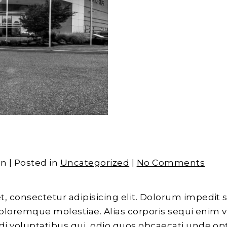
n | Posted in
Uncategorized
|
No Comments
, consectetur adipisicing elit. Dolorum impedit 
 doloremque molestiae. Alias corporis sequi enim 
di voluptatibus qui, odio quos obcaecati unde opt