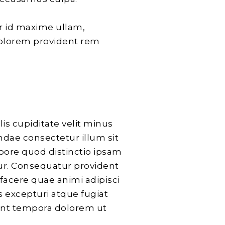
ur id maxime ullam,
dolorem provident rem
lis cupiditate velit minus
ndae consectetur illum sit
bore quod distinctio ipsam
tur. Consequatur provident
 facere quae animi adipisci
s excepturi atque fugiat
Sint tempora dolorem ut