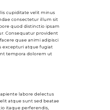
lis cupiditate velit minus
ndae consectetur illum sit
bore quod distinctio ipsam
tur. Consequatur provident
 facere quae animi adipisci
s excepturi atque fugiat
Sint tempora dolorem ut
sapiente labore delectus
velit atque sunt sed beatae
io itaque perferendis,